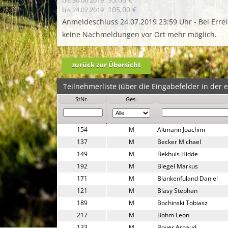
bis 30.06.2019
105,00 €
bis 24.07.2019
Anmeldeschluss 24.07.2019 23:59 Uhr - Bei Erre
keine Nachmeldungen vor Ort mehr möglich.
zurück zur Übersicht
Teilnehmerliste (über die Eingabefelder in der er
StNr.
Ges.
154
M
Altmann Joachim
137
M
Becker Michael
149
M
Bekhuis Hidde
192
M
Biegel Markus
171
M
Blankenfuland Daniel
121
M
Blasy Stephan
189
M
Bochinski Tobiasz
217
M
Böhm Leon
133
M
Boyer Arnaud