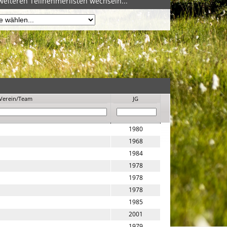
weiteren Teilnehmerlisten wechseln...
Verein/Team
JG
1980
1968
1984
1978
1978
1978
1985
2001
1979