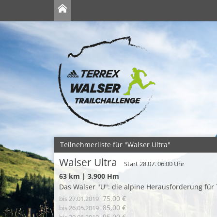
Teilnehmerliste für "Walser Ultra"
Walser Ultra
Start 28.07. 06:00 Uhr
63 km | 3.900 Hm
Das Walser "U": die alpine Herausforderung für
75,00 €
bis 27.01.2019
85,00 €
bis 26.05.2019
95,00 €