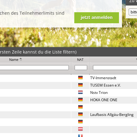
Zu 
ichen des Teilnehmerlimits sind
jetzt anmelden
sten Zeile kannst du die Liste filtern)
Name
NAT
TV-Immenstadt
TUSEM Essen e.V.
Nstv Trion
HOKA ONE ONE
Laufbasis Allgäu-Bergling