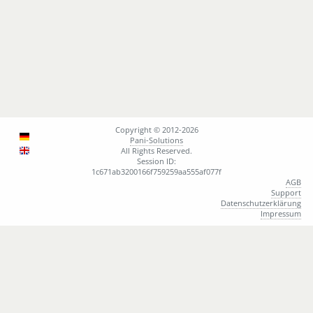
Copyright © 2012-2026
Pani-Solutions
All Rights Reserved.
Session ID:
1c671ab3200166f759259aa555af077f
AGB
Support
Datenschutzerklärung
Impressum