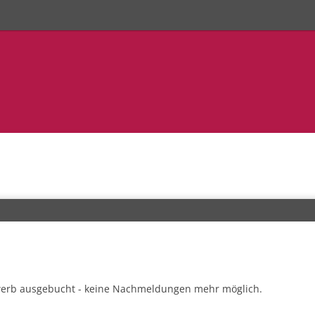
23. Trollinger Mara
vom 10. - 11. Mai 
werb ausgebucht - keine Nachmeldungen mehr möglich.