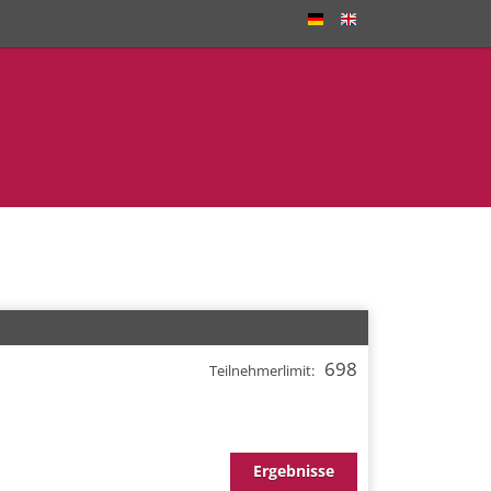
thon
2025
698
Teilnehmerlimit:
Ergebnisse