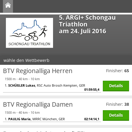
5. ARGI+ Schongau
Triathlon
am 24. Juli 2016
wähle den Wettbewerb
BTV Regionalliga Herren
Finisher:
65
1500 m - 40 km - 10 km
Details
1.
SCHÜßLER Lukas
, RSC Auto Brosch Kempten, GER
01:59:55,4
BTV Regionalliga Damen
Finisher:
38
1500 m - 40 km - 10 km
Details
1.
PAULIG Maria
, MRRC München, GER
02:14:14,1