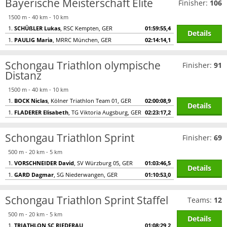
Bayerische Meisterschaft Elite
Finisher:
106
1500 m - 40 km - 10 km
1.
SCHÜßLER Lukas
, RSC Kempten, GER
01:59:55,4
Details
1.
PAULIG Maria
, MRRC München, GER
02:14:14,1
Schongau Triathlon olympische
Finisher:
91
Distanz
1500 m - 40 km - 10 km
1.
BOCK Niclas
, Kölner Triathlon Team 01, GER
02:00:08,9
Details
1.
FLADERER Elisabeth
, TG Viktoria Augsburg, GER
02:23:17,2
Schongau Triathlon Sprint
Finisher:
69
500 m - 20 km - 5 km
1.
VORSCHNEIDER David
, SV Würzburg 05, GER
01:03:46,5
Details
1.
GARD Dagmar
, SG Niederwangen, GER
01:10:53,0
Schongau Triathlon Sprint Staffel
Teams:
12
500 m - 20 km - 5 km
Details
1.
TRIATHLON SC RIEDERAU
01:08:29,2