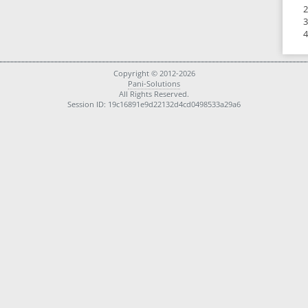
2
3
4
Copyright © 2012-2026
Pani-Solutions
All Rights Reserved.
Session ID: 19c16891e9d22132d4cd0498533a29a6