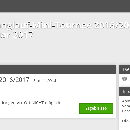
nglauf-Mini-Tournee 2016/20
uar 2017
Eve
 2016/2017
Start 11:00 Uhr
Inf
Anm
ldungen vor Ort NICHT möglich
Vera
Ergebnisse
Beza
Die 
1