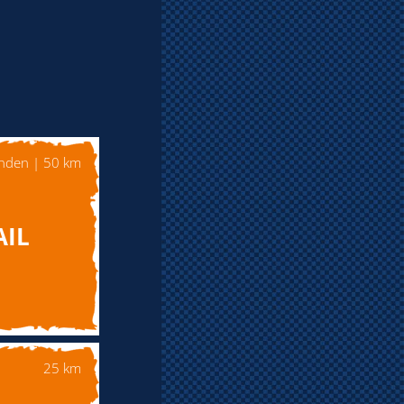
nden | 50 km
AIL
25 km