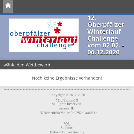
12.
Oberpfälzer
Winterlauf
Challenge
vom 02.02. -
06.12.2020
wähle den Wettbewerb
Noch keine Ergebnisse vorhanden!
Copyright © 2012-2026
Pani-Solutions
All Rights Reserved.
Session ID:
37c044cdb5a95c1b40b2252a4aa660fb
AGB
Support
Datenschutzerklärung