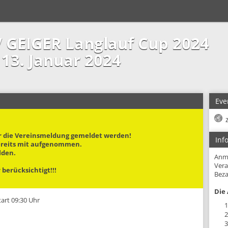
 GEIGER Langlauf Cup 2024
13. Januar 2024
Eve
r die Vereinsmeldung gemeldet werden!
Inf
bereits mit aufgenommen.
lden.
Anm
Vera
berücksichtigt!!!
Beza
Die 
tart 09:30 Uhr
1
2
3