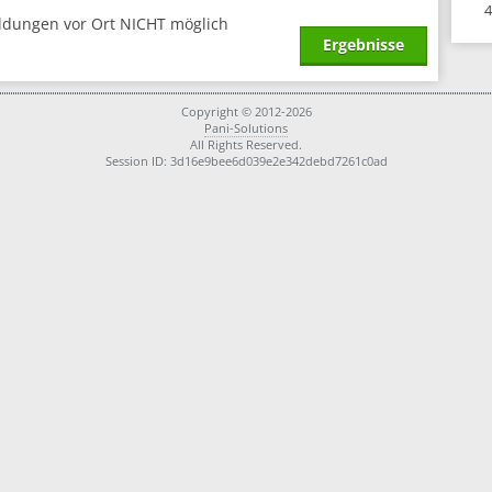
4
ldungen vor Ort NICHT möglich
Ergebnisse
Copyright © 2012-2026
Pani-Solutions
All Rights Reserved.
Session ID: 3d16e9bee6d039e2e342debd7261c0ad