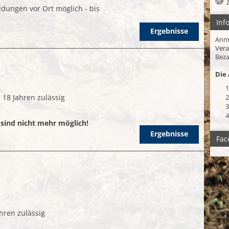
dungen vor Ort möglich - bis
Inf
Ergebnisse
Anm
Vera
Beza
Die 
1
18 Jahren zulässig
2
3
4
 sind nicht mehr möglich!
Ergebnisse
Fac
hren zulässig