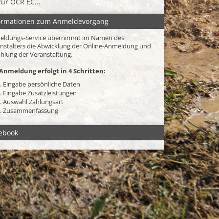
zur OCR EC...
ormationen zum Anmeldevorgang
eldungs-Service übernimmt im Namen des
nstalters die Abwicklung der Online-Anmeldung und
hlung der Veranstaltung.
Anmeldung erfolgt in 4 Schritten:
. Eingabe persönliche Daten
. Eingabe Zusatzleistungen
. Auswahl Zahlungsart
. Zusammenfassung
ebook