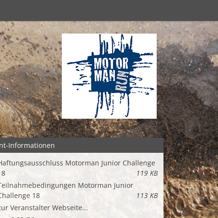
nt-Informationen
Haftungsausschluss Motorman Junior Challenge
18
119 KB
Teilnahmebedingungen Motorman Junior
Challenge 18
113 KB
zur Veranstalter Webseite...