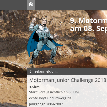
9. Motor
am 08. Se
Einzelanmeldung
Motorman Junior Challenge 2018
3-5km
Start: voraussichtlich 16:00 Uhr
echte Boys und Powergirls
Jahrgänge 2004-2007