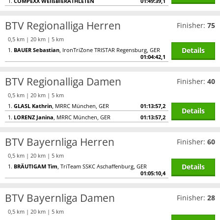
1.
COMPEXX WEIßBIERATHLETEN
01:49:39,1
BTV Regionalliga Herren
Finisher:
75
0,5 km | 20 km | 5 km
Details
1.
BAUER Sebastian
, IronTriZone TRISTAR Regensburg, GER
01:04:42,1
BTV Regionalliga Damen
Finisher:
40
0,5 km | 20 km | 5 km
1.
GLASL Kathrin
, MRRC München, GER
01:13:57,2
Details
1.
LORENZ Janina
, MRRC München, GER
01:13:57,2
BTV Bayernliga Herren
Finisher:
60
0,5 km | 20 km | 5 km
Details
1.
BRÄUTIGAM Tim
, TriTeam SSKC Aschaffenburg, GER
01:05:10,4
BTV Bayernliga Damen
Finisher:
28
0,5 km | 20 km | 5 km