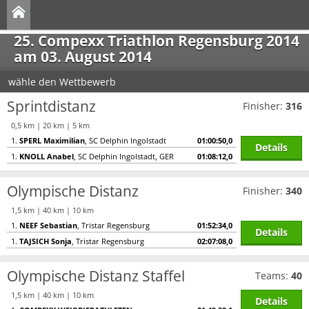
25. Compexx Triathlon Regensburg 2014
am 03. August 2014
wähle den Wettbewerb
Sprintdistanz
Finisher:
316
0,5 km | 20 km | 5 km
1.
SPERL Maximilian
, SC Delphin Ingolstadt
01:00:50,0
Details
1.
KNOLL Anabel
, SC Delphin Ingolstadt, GER
01:08:12,0
Olympische Distanz
Finisher:
340
1,5 km | 40 km | 10 km
1.
NEEF Sebastian
, Tristar Regensburg
01:52:34,0
Details
1.
TAJSICH Sonja
, Tristar Regensburg
02:07:08,0
Olympische Distanz Staffel
Teams:
40
1,5 km | 40 km | 10 km
Details