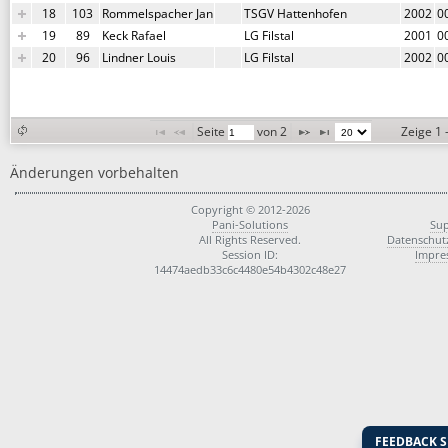
18
103
Rommelspacher Jan
TSGV Hattenhofen
2002
0
19
89
Keck Rafael
LG Filstal
2001
0
20
96
Lindner Louis
LG Filstal
2002
0
Seite 
 von 
2
Zeige 1 
Änderungen vorbehalten
Copyright © 2012-2026
Pani-Solutions
Su
All Rights Reserved.
Datenschut
Session ID:
Impre
14474aedb33c6c4480e54b4302c48e27